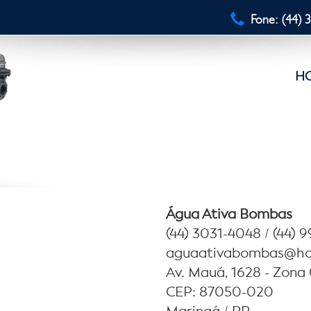
Fone: (44) 
H
Água Ativa Bombas
(44) 3031-4048 / (44) 
aguaativabombas@ho
Av. Mauá, 1628 - Zona 
CEP: 87050-020