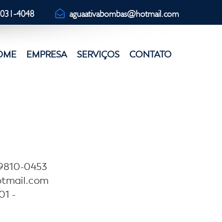
3031-4048
aguaativabombas@hotmail.com
OME
EMPRESA
SERVIÇOS
CONTATO
99810-0453
tmail.com
01 -