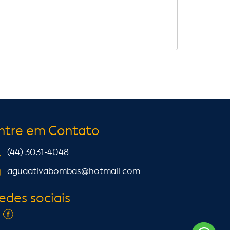
ntre em Contato
(44) 3031-4048
aguaativabombas@hotmail.com
edes sociais